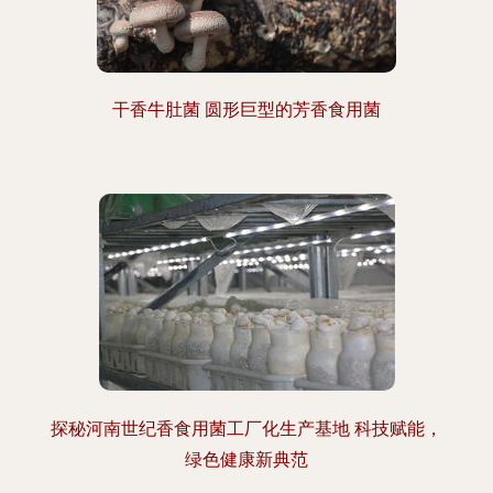
干香牛肚菌 圆形巨型的芳香食用菌
探秘河南世纪香食用菌工厂化生产基地 科技赋能，
绿色健康新典范