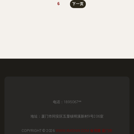
6
下一页
电话：1895067**
地址：厦门市同安区五显镇明溪新村9号206室
COPYRIGHT © 2026
WWW.XMGNW.COM
食用菌
厦门市