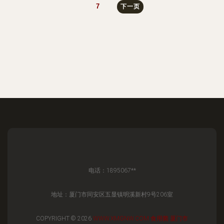
7
下一页
电话：1895067**
地址：厦门市同安区五显镇明溪新村9号206室
COPYRIGHT © 2026
WWW.XMGNW.COM
食用菌
厦门市