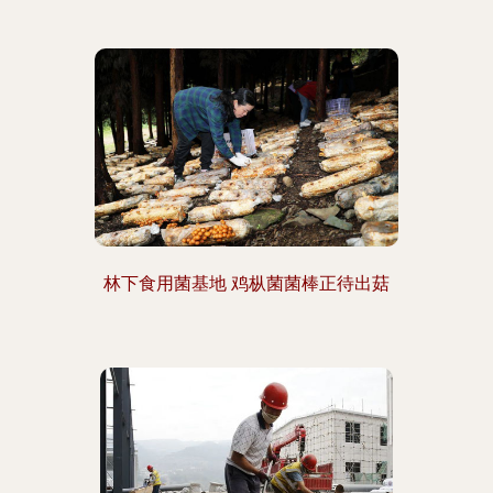
林下食用菌基地 鸡枞菌菌棒正待出菇