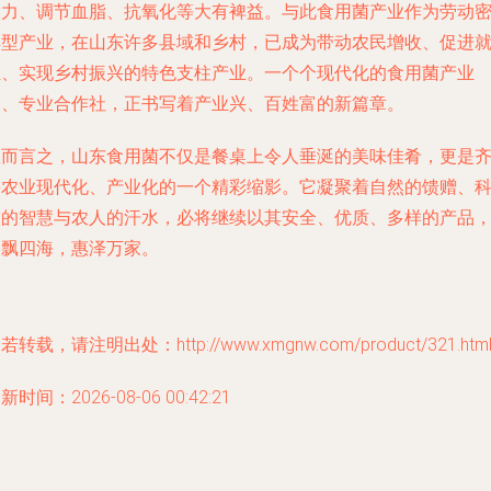
疫力、调节血脂、抗氧化等大有裨益。与此食用菌产业作为劳动
集型产业，在山东许多县域和乡村，已成为带动农民增收、促进
业、实现乡村振兴的特色支柱产业。一个个现代化的食用菌产业
园、专业合作社，正书写着产业兴、百姓富的新篇章。
总而言之，山东食用菌不仅是餐桌上令人垂涎的美味佳肴，更是
鲁农业现代化、产业化的一个精彩缩影。它凝聚着自然的馈赠、
技的智慧与农人的汗水，必将继续以其安全、优质、多样的产品
香飘四海，惠泽万家。
若转载，请注明出处：http://www.xmgnw.com/product/321.htm
新时间：2026-08-06 00:42:21