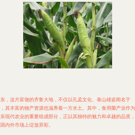
山东，这片富饶的齐鲁大地，不仅以孔孟文化、泰山雄姿闻名于
世，其丰富的物产资源也滋养着一方水土。其中，食用菌产业作
山东现代农业的重要组成部分，正以其独特的魅力和卓越的品质
在国内外市场上绽放异彩。