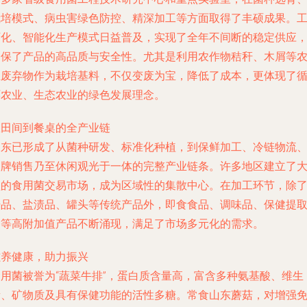
栽培模式、病虫害绿色防控、精深加工等方面取得了丰硕成果。
厂化、智能化生产模式日益普及，实现了全年不间断的稳定供应
确保了产品的高品质与安全性。尤其是利用农作物秸秆、木屑等
业废弃物作为栽培基料，不仅变废为宝，降低了成本，更体现了
环农业、生态农业的绿色发展理念。
从田间到餐桌的全产业链
山东已形成了从菌种研发、标准化种植，到保鲜加工、冷链物流
品牌销售乃至休闲观光于一体的完整产业链条。许多地区建立了
型的食用菌交易市场，成为区域性的集散中心。在加工环节，除
干品、盐渍品、罐头等传统产品外，即食食品、调味品、保健提
物等高附加值产品不断涌现，满足了市场多元化的需求。
滋养健康，助力振兴
食用菌被誉为“蔬菜牛排”，蛋白质含量高，富含多种氨基酸、维生
素、矿物质及具有保健功能的活性多糖。常食山东蘑菇，对增强