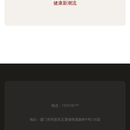
健康新潮流
电话：1895067**
地址：厦门市同安区五显镇明溪新村9号206室