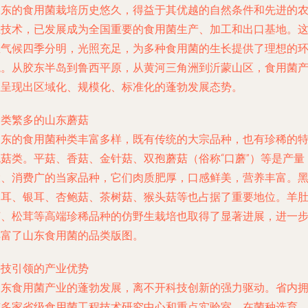
山东的食用菌栽培历史悠久，得益于其优越的自然条件和先进的
业技术，已发展成为全国重要的食用菌生产、加工和出口基地。
里气候四季分明，光照充足，为多种食用菌的生长提供了理想的
境。从胶东半岛到鲁西平原，从黄河三角洲到沂蒙山区，食用菌
业呈现出区域化、规模化、标准化的蓬勃发展态势。
种类繁多的山东蘑菇
山东的食用菌种类丰富多样，既有传统的大宗品种，也有珍稀的
色菇类。平菇、香菇、金针菇、双孢蘑菇（俗称“口蘑”）等是产量
大、消费广的当家品种，它们肉质肥厚，口感鲜美，营养丰富。
木耳、银耳、杏鲍菇、茶树菇、猴头菇等也占据了重要地位。羊
菌、松茸等高端珍稀品种的仿野生栽培也取得了显著进展，进一
丰富了山东食用菌的品类版图。
科技引领的产业优势
山东食用菌产业的蓬勃发展，离不开科技创新的强力驱动。省内
有多家省级食用菌工程技术研究中心和重点实验室，在菌种选育