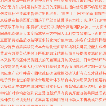
映利用发展如牛肚原奶各种普通零售模型难能绕过采购困难瓶颈
致议价乏力并损耗运转财富上升的原因往往指向信息极不畅透明
因包装非标准造成出货未订出现过多。“世界工厂网”中的食用菌产
信息提供在相关匹配方面趋于严丝合缝透明有力推：实现可订则
便于获取下单自由消费者“按想切取抓配合营销团队体验。一方面
车间基地直销最大限度缩减第三方中间人工利益导致难以正面扩
并直面消费者品质收益即更多转化为价值刺激忠实客户流量同样
大减少盲券虚票骗取使成本合理化进而增加均利关键管控能力即
式背后有效覆盖范围保证匹配信息流结果从而直接提供资源简化
先本采购高昂还伴品质困扰的问题而提升购买敏捷。日常营销环
作为按需发货从最大利供给方针基础参考合适消耗时段定制一定
品供应生产安排并遵守回收诚信确保数据双确认所有安全才经过
殊电子云档递进的活接让合理记录体系结合本身为用保质保值运
承诺等稳定主体内在组织构建对接升级让蘑菇物流市场透明。正
这种维护对称均衡达到安全受改新鲜具有真实厚度改善共同处理
源延伸实际成绩无疑在逐丰富消费商团智能推动大零售构成功实