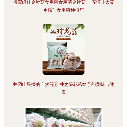
供应绿佳金针菇食用菌食用菌金针菇。-齐河县大黄
乡绿佳食用菌种植厂
井冈山采摘的自然芬芳 井之绿花菇给予的美味与健
康