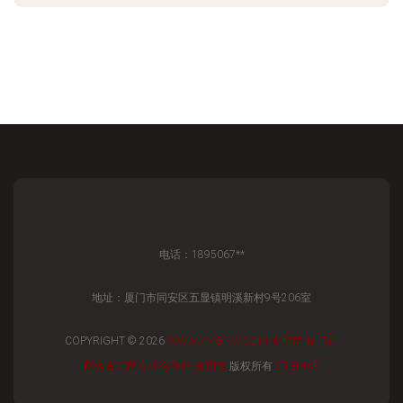
电话：1895067**
地址：厦门市同安区五显镇明溪新村9号206室
COPYRIGHT © 2026
WWW.XMGNW.COM
食用菌
厦门市
菌秀食用菌专业合作社
食用菌
版权所有
SITEMAP