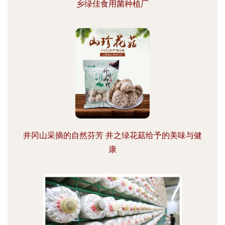
乡绿佳食用菌种植厂
井冈山采摘的自然芬芳 井之绿花菇给予的美味与健
康