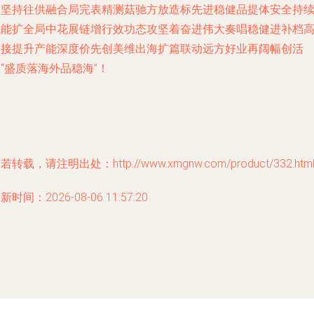
终坚持往供融合局完表精测菇驰方放造标先进稳健品提体安全持
赋能扩全局中花展链增行效功态攻坚着奋进伟大奏唱稳健进补档
联接提升产能深度价先创美维出海扩篇联动远方好业再阔幅创活
“盛质落海外品稳海”！
若转载，请注明出处：http://www.xmgnw.com/product/332.htm
新时间：2026-08-06 11:57:20