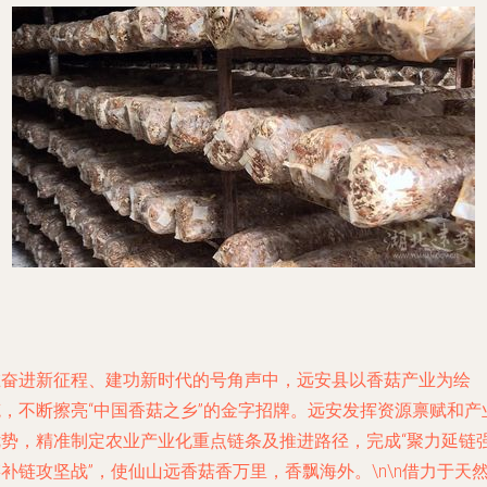
在奋进新征程、建功新时代的号角声中，远安县以香菇产业为绘
笔，不断擦亮“中国香菇之乡”的金字招牌。远安发挥资源禀赋和产
优势，精准制定农业产业化重点链条及推进路径，完成“聚力延链
补链攻坚战”，使仙山远香菇香万里，香飘海外。\n\n借力于天