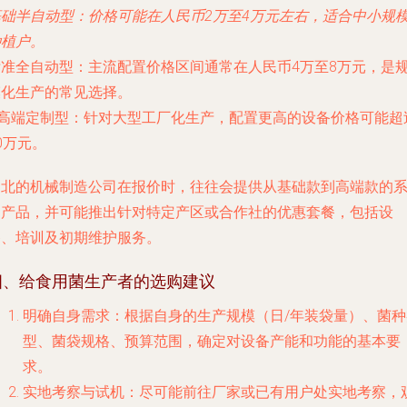
基础半自动型
：价格可能在人民币2万至4万元左右，适合中小规
种植户。
标准全自动型
：主流配置价格区间通常在人民币4万至8万元，是
模化生产的常见选择。
高端定制型
：针对大型工厂化生产，配置更高的设备价格可能超
0万元。
湖北的机械制造公司在报价时，往往会提供从基础款到高端款的
列产品，并可能推出针对特定产区或合作社的优惠套餐，包括设
备、培训及初期维护服务。
四、给食用菌生产者的选购建议
明确自身需求
：根据自身的生产规模（日/年装袋量）、菌种
型、菌袋规格、预算范围，确定对设备产能和功能的基本要
求。
实地考察与试机
：尽可能前往厂家或已有用户处实地考察，