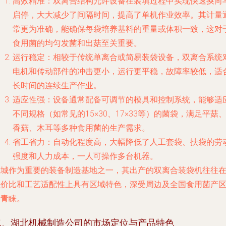
高效精准
：双离合结构允许设备在装填过程中实现快速换向
启停，大大减少了间隔时间，提高了单机作业效率。其计量
常更为准确，能确保每袋培养基料的重量或体积一致，这对
食用菌的均匀发菌和出菇至关重要。
运行稳定
：相较于传统单离合或简易装袋设备，双离合系统
电机和传动部件的冲击更小，运行更平稳，故障率较低，适
长时间的连续生产作业。
适应性强
：设备通常配备可调节的模具和控制系统，能够适
不同规格（如常见的15×30、17×33等）的菌袋，满足平菇
香菇、木耳等多种食用菌的生产需求。
省工省力
：自动化程度高，大幅降低了人工套袋、扶袋的劳
强度和人力成本，一人可操作多台机器。
盐城作为重要的装备制造基地之一，其出产的双离合装袋机往往
性价比和工艺适配性上具有区域特色，深受周边及全国食用菌产
的青睐。
二、湖北机械制造公司的市场定位与产品特色