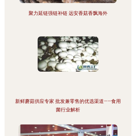
聚力延链强链补链 远安香菇香飘海外
新鲜蘑菇供应专家 批发兼零售的优选渠道——食用
菌行业解析